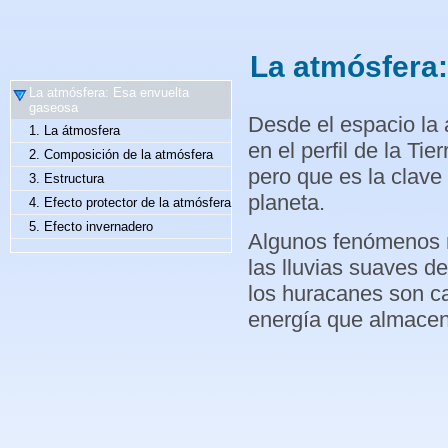
La atmósfera
La atmósfera: Esa envuelta
gaseosa
Desde el espacio la 
1. La átmosfera
en el perfil de la Tie
2. Composición de la atmósfera
pero que es la clav
3. Estructura
planeta.
4. Efecto protector de la atmósfera
5. Efecto invernadero
Algunos fenómenos m
las lluvias suaves de
los huracanes son ca
energía que almacen