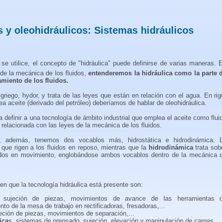
 y oleohidráulicos: Sistemas hidráulicos
se utilice, el concepto de "hidráulica" puede definirse de varias maneras. 
 de la mecánica de los fluidos,
entenderemos la hidráulica como la parte 
amiento de los fluidos.
 griego, hydor, y trata de las leyes que están en relación con el agua. En rig
a aceite (derivado del petróleo) deberíamos de hablar de oleohidráulica.
ra definir a una tecnología de ámbito industrial que emplea el aceite como flui
relacionada con las leyes de la mecánica de los fluidos.
n, además, tenemos dos vocablos más, hidrostática e hidrodinámica. 
 que rigen a los fluidos en reposo, mientras que la
hidrodinámica
trata sob
luidos en movimiento, englobándose ambos vocablos dentro de la mecánica 
n que la tecnología hidráulica está presente son:
 sujeción de piezas, movimientos de avance de las herramientas 
o de la mesa de trabajo en rectificadoras, fresadoras,...
eción de piezas, movimientos de separación,...
ica
s, sistemas de prensado, sujeción, elevación y manipulación de cargas,...