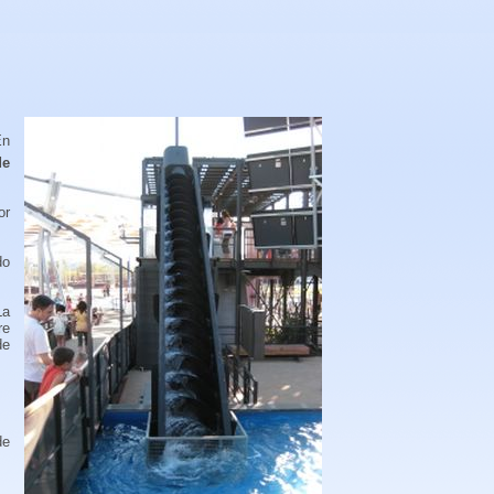
En
de
or
do
La
re
de
de