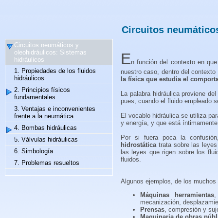
Circuitos neumáticos
Circuitos neumáticos y
oleohidráulicos: Sistemas
E
hidráulicos
n función del contexto en que 
1. Propiedades de los fluidos
nuestro caso, dentro del contexto
hidráulicos
la física que estudia el comport
2. Principios físicos
La palabra hidráulica proviene del
fundamentales
pues, cuando el fluido empleado se
3. Ventajas e inconvenientes
El vocablo hidráulica se utiliza pa
frente a la neumática
y energía, y que está íntimamente 
4. Bombas hidráulicas
Por si fuera poca la confusió
5. Válvulas hidráulicas
hidrostática
trata sobre las leyes
6. Simbología
las leyes que rigen sobre los f
fluidos.
7. Problemas resueltos
Algunos ejemplos, de los muchos e
Máquinas herramientas
,
mecanización, desplazamient
Prensas
, compresión y suj
Maquinaria de obras públ