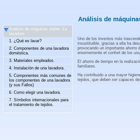
Análisis de máquinas
Análisis de máquinas reales: La
lavadora
Uno de los inventos más trascende
1. ¿Qué es lavar?
insustituible, gracias a ella ha d
provocando un importante ahorro d
2. Componentes de una lavadora
enormemente el confort de los us
doméstica.
3. Materiales empleados.
El ahorro de tiempo en la realiza
familiares.
4. Instalación de una lavadora.
Ha contribuido a una mayor higiene
5. Componentes más comunes de
tejidos, que deben ser capaces de 
los componentes de una lavadora
(y sus Fallos)
6. Como elegir una lavadora.
7. Símbolos internacionales para
el tratamiento de tejidos.