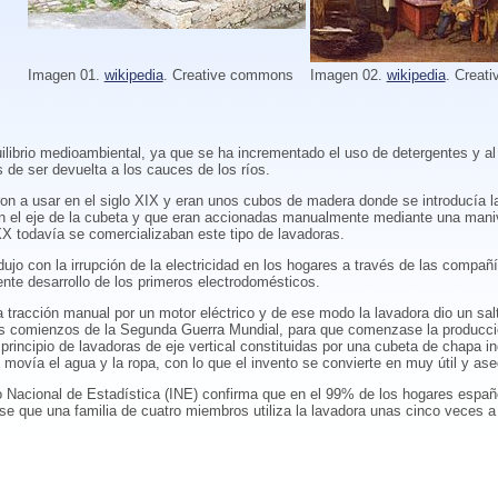
Imagen 01.
wikipedia
. Creative commons
Imagen 02.
wikipedia
. Creat
ilibrio medioambiental, ya que se ha incrementado el uso de detergentes y a
de ser devuelta a los cauces de los ríos.
n a usar en el siglo XIX y eran unos cubos de madera donde se introducía la 
n el eje de la cubeta y que eran accionadas manualmente mediante una maniv
 XX todavía se comercializaban este tipo de lavadoras.
dujo con la irrupción de la electricidad en los hogares a través de las compañí
iente desarrollo de los primeros electrodomésticos.
a tracción manual por un motor eléctrico y de ese modo la lavadora dio un sal
los comienzos de la Segunda Guerra Mundial, para que comenzase la producci
principio de lavadoras de eje vertical constituidas por una cubeta de chapa i
 movía el agua y la ropa, con lo que el invento se convierte en muy útil y ase
to Nacional de Estadística (INE) confirma que en el 99% de los hogares espa
e que una familia de cuatro miembros utiliza la lavadora unas cinco veces a l