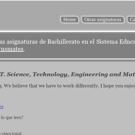
Home
Otras asignaturas
Car
as asignaturas de Bachillerato en el Sistema Educat
tusmates
.
 Science, Technology, Engineering and Mat
. We believe that we have to work differently. I hope you enjoy 
es
 lo que lees?
a emocional.