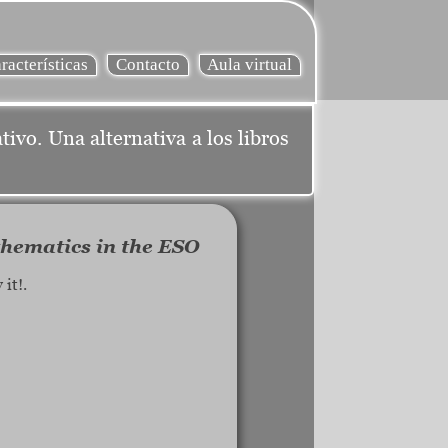
acterísticas
Contacto
Aula virtual
ivo. Una alternativa a los libros
hematics in the ESO
it!.