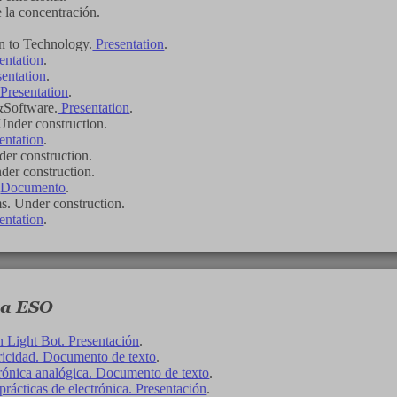
 la concentración.
on to Technology.
Presentation
.
entation
.
sentation
.
Presentation
.
Software.
Presentation
.
nder construction.
entation
.
der construction.
der construction.
.
Documento
.
. Under construction.
entation
.
la ESO
 Light Bot. Presentación
.
tricidad. Documento de texto
.
trónica analógica. Documento de texto
.
prácticas de electrónica. Presentación
.