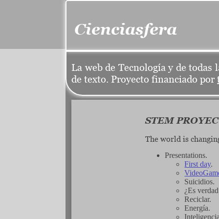
Cienciasfera
La web de Tecnología y de todas l
de texto. Proyecto financiado por
STEM PROYECT.
The world is changing
Presentations.
First day
.
VideoGam
Suicidios.
¿Es verdad
Reciclar.
Energía.
Inteligenci