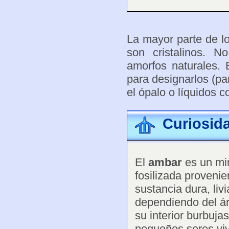
La mayor parte de lo
son cristalinos. N
amorfos naturales. 
para designarlos (pa
el ópalo o líquidos c
Curiosid
El
ambar
es un min
fosilizada proveni
sustancia dura, li
dependiendo del ár
su interior burbuja
pequeños seres viv